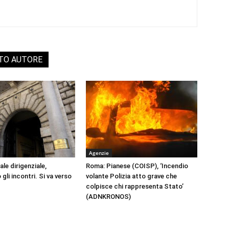
STO AUTORE
Agenzie
le dirigenziale,
Roma: Pianese (COISP), ‘Incendio
li incontri. Si va verso
volante Polizia atto grave che
colpisce chi rappresenta Stato’
(ADNKRONOS)