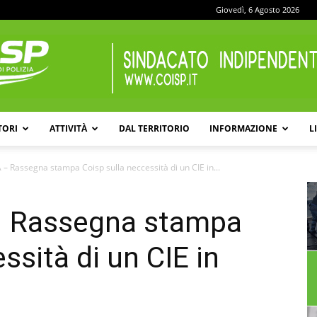
Giovedì, 6 Agosto 2026
TORI
ATTIVITÀ
DAL TERRITORIO
INFORMAZIONE
L
COISP
– Rassegna stampa Coisp sulla neccessità di un CIE in...
– Rassegna stampa
ssità di un CIE in