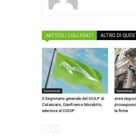
ARTICOLI COLLEGATI
ALTRO DI QUE
Comunicati
Comunicati
Il Segretario generale del SIULP di
Area negozia
Catanzaro, Gianfranco Morabito,
proseguono g
aderisce al COISP
la firma