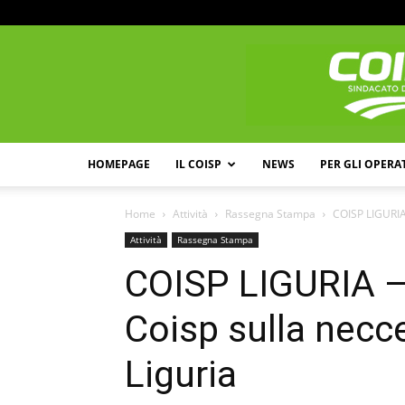
HOMEPAGE
IL COISP
NEWS
PER GLI OPERA
Home
Attività
Rassegna Stampa
COISP LIGURIA 
Attività
Rassegna Stampa
COISP LIGURIA 
Coisp sulla necce
Liguria