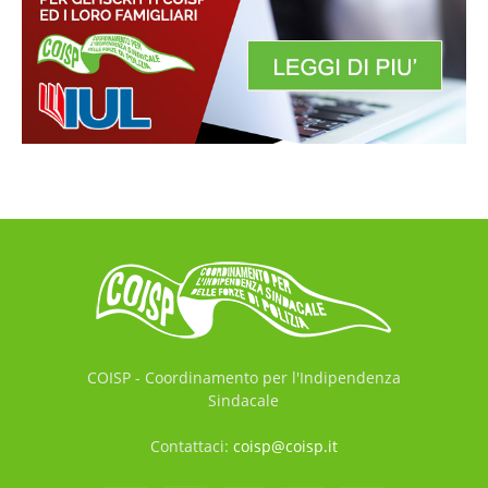
COISP - Coordinamento per l'Indipendenza
Sindacale
Contattaci:
coisp@coisp.it