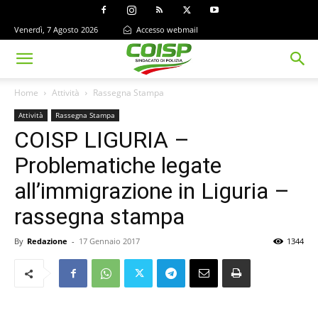
Venerdì, 7 Agosto 2026
Accesso webmail
Home
Attività
Rassegna Stampa
Attività
Rassegna Stampa
COISP LIGURIA –
Problematiche legate
all’immigrazione in Liguria –
rassegna stampa
By
Redazione
-
17 Gennaio 2017
1344