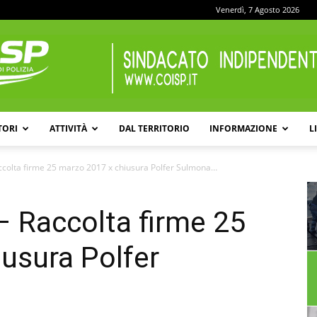
Venerdì, 7 Agosto 2026
TORI
ATTIVITÀ
DAL TERRITORIO
INFORMAZIONE
L
COISP
ccolta firme 25 marzo 2017 x chiusura Polfer Sulmona…
 Raccolta firme 25
usura Polfer