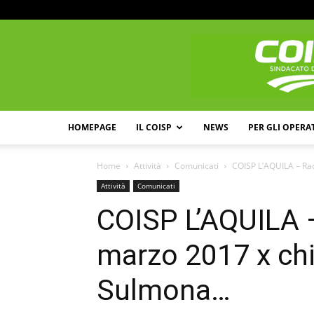
HOMEPAGE
IL COISP
NEWS
PER GLI OPERA
Home
Attività
Comunicati
COISP L’AQUILA – Ra
Attività
Comunicati
COISP L’AQUILA –
marzo 2017 x chi
Sulmona…