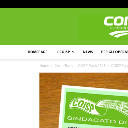
HOMEPAGE
IL COISP
NEWS
PER GLI OPERA
Home
Coisp Flash
COISP Flash 2018
COISP Flas