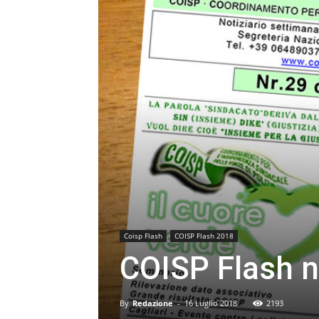
Coisp Flash
COISP Flash 2018
COISP Flash n
By
Redazione
-
16 Luglio 2018
2193