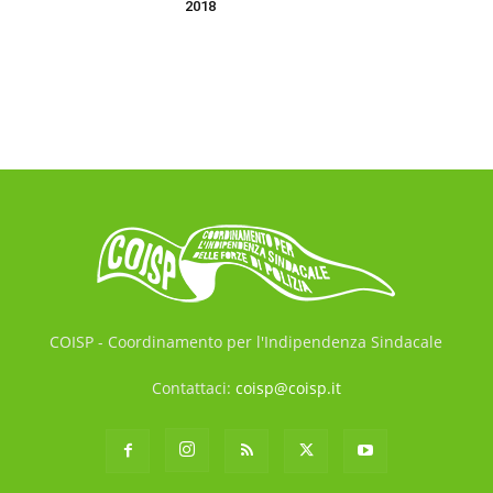
2018
COISP - Coordinamento per l'Indipendenza Sindacale
Contattaci:
coisp@coisp.it