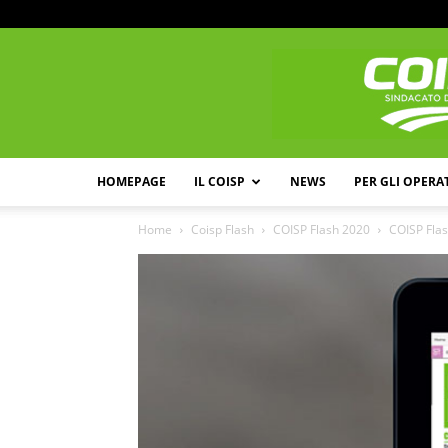
HOMEPAGE
IL COISP
NEWS
PER GLI OPERA
Home
Coisp Flash
COISP Flash 2020
COISP Flas