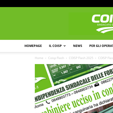
HOMEPAGE
IL COISP
NEWS
PER GLI OPERA
Home
Coisp Flash
COISP Flash 2025
COISP Flas