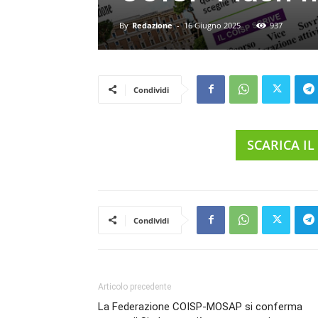
By
Redazione
-
16 Giugno 2025
937
Condividi
SCARICA IL
Condividi
Articolo precedente
La Federazione COISP-MOSAP si conferma