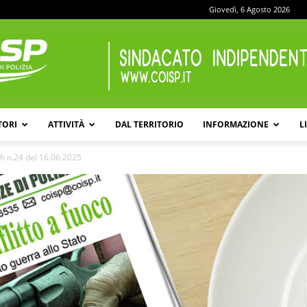
Giovedì, 6 Agosto 2026
TORI
ATTIVITÀ
DAL TERRITORIO
INFORMAZIONE
L
COISP
h n.24 del 16.06.2025