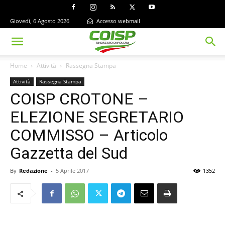
Giovedì, 6 Agosto 2026
Accesso webmail
Home
Attività
Rassegna Stampa
Attività
Rassegna Stampa
COISP CROTONE –
ELEZIONE SEGRETARIO
COMMISSO – Articolo
Gazzetta del Sud
By
Redazione
-
5 Aprile 2017
1352