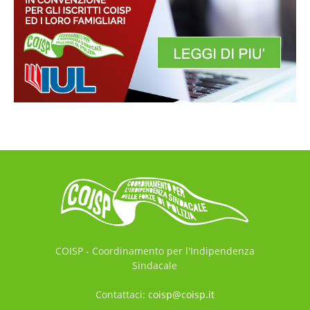
COISP - Coordinamento per l'Indipendenza
Sindacale
Contattaci:
coisp@coisp.it