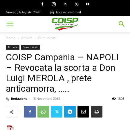
Giovedì, 6 Agosto 2026
Accesso webmail
Home
Attività
Comunicati
Attività
Comunicati
COISP Campania – NAPOLI
– Revocata la scorta a Don
Luigi MEROLA , prete
anticamorra, …..
By
Redazione
-
15 Novembre 2015
1305