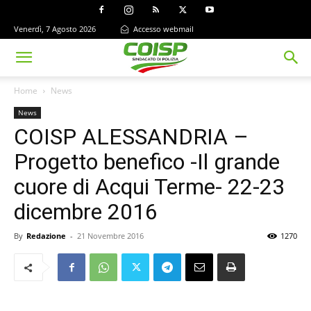
Venerdì, 7 Agosto 2026
Accesso webmail
Home
News
News
COISP ALESSANDRIA –
Progetto benefico -Il grande
cuore di Acqui Terme- 22-23
dicembre 2016
By
Redazione
-
21 Novembre 2016
1270