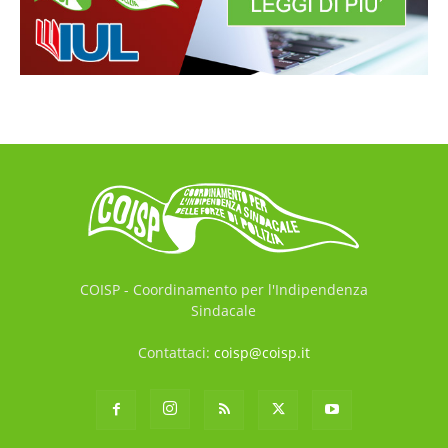
COISP - Coordinamento per l'Indipendenza
Sindacale
Contattaci:
coisp@coisp.it