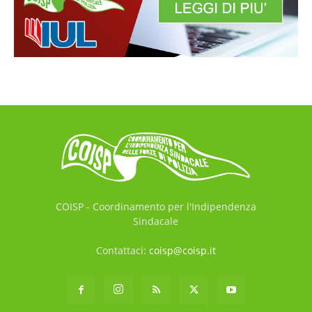
COISP - Coordinamento per l'Indipendenza
Sindacale
Contattaci:
coisp@coisp.it