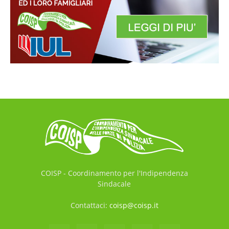
COISP - Coordinamento per l'Indipendenza
Sindacale
Contattaci:
coisp@coisp.it