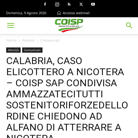
Domenica, 9 Agosto 2026
Accesso webmail
Home
Attività
Comunicati
Attività
Comunicati
CALABRIA, CASO
ELICOTTERO A NICOTERA
– COISP SAP CONDIVISA
AMMAZZATECITUTTI
SOSTENITORIFORZEDELLO
RDINE CHIEDONO AD
ALFANO DI ATTERRARE A