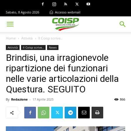
Sabato, 8 Agosto 2026
Accesso webmail
Home
Attività
Il Coisp scrive..
Attività
Il Coisp scrive..
News
Brindisi, una irragionevole
ripartizione dei funzionari
nelle varie articolazioni della
Questura. SEGUITO
By
Redazione
-
17 Aprile 2025
866