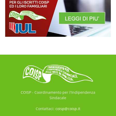
COISP - Coordinamento per l'Indipendenza
Sindacale
Contattaci:
coisp@coisp.it