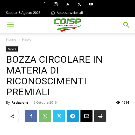
Sabato, 8 Agosto 2026
Accesso webmail
Home
News
News
BOZZA CIRCOLARE IN
MATERIA DI
RICONOSCIMENTI
PREMIALI
By
Redazione
-
8 Ottobre 2016
1514