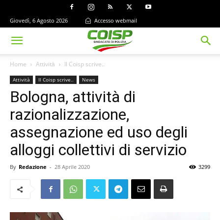
Giovedì, 6 Agosto 2026
Accesso webmail
Home
Attività
Il Coisp scrive..
Attività
Il Coisp scrive..
News
Bologna, attività di
razionalizzazione,
assegnazione ed uso degli
alloggi collettivi di servizio
By
Redazione
-
28 Aprile 2020
3299