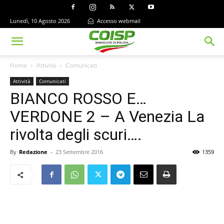
Lunedì, 10 Agosto 2026
Accesso webmail
Home
Attività
Comunicati
Attività
Comunicati
BIANCO ROSSO E…
VERDONE 2 – A Venezia La
rivolta degli scuri….
By
Redazione
-
23 Settembre 2016
1359