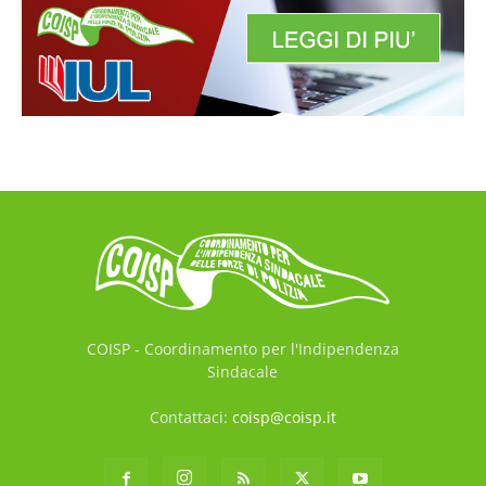
COISP - Coordinamento per l'Indipendenza
Sindacale
Contattaci:
coisp@coisp.it