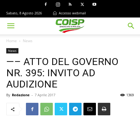
Sabato, 8 Agosto 2026
Accesso webmail
Home
News
News
—– ATTO DEL GOVERNO
NR. 395: INVITO AD
AUDIZIONE
By
Redazione
-
7 Aprile 2017
1369