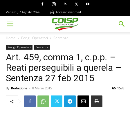
Venerdì, 7 Agosto 2026
Accesso webmail
Home
Per gli Operatori
Sentenze
Per gli Operatori
Sentenze
Art. 459, comma 1, c.p.p. –
Reati perseguibili a querela –
Sentenza 27 feb 2015
By
Redazione
-
8 Marzo 2015
1578