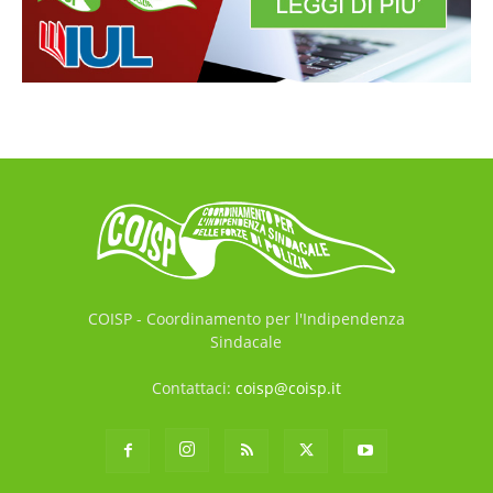
COISP - Coordinamento per l'Indipendenza
Sindacale
Contattaci:
coisp@coisp.it