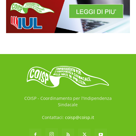
COISP - Coordinamento per l'Indipendenza
Sindacale
Contattaci:
coisp@coisp.it