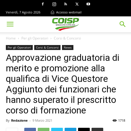
Venerdì, 7 Agosto 2026
Accesso webmail
Home
Per gli Operatori
Corsi & Concorsi
Per gli Operatori
Corsi & Concorsi
News
Approvazione graduatoria di
merito e promozione alla
qualifica di Vice Questore
Aggiunto dei funzionari che
hanno superato il prescritto
corso di formazione
By
Redazione
-
9 Marzo 2021
1718