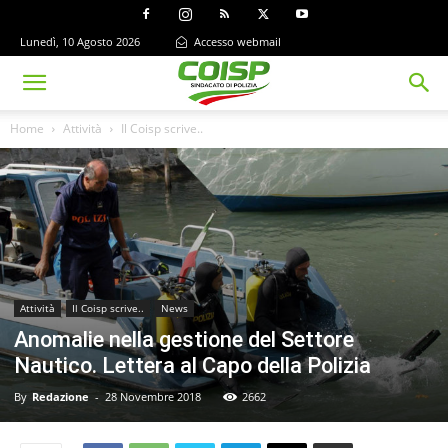
Lunedì, 10 Agosto 2026
Accesso webmail
Home
Attività
Il Coisp scrive..
Attività
Il Coisp scrive..
News
Anomalie nella gestione del Settore
Nautico. Lettera al Capo della Polizia
By
Redazione
-
28 Novembre 2018
2662