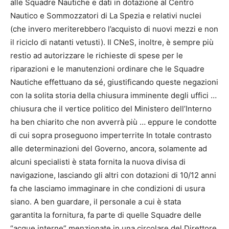
alle Squadre Nautiche e dati in dotazione al Centro
Nautico e Sommozzatori di La Spezia e relativi nuclei
(che invero meriterebbero l’acquisto di nuovi mezzi e non
il riciclo di natanti vetusti). Il CNeS, inoltre, è sempre più
restio ad autorizzare le richieste di spese per le
riparazioni e le manutenzioni ordinare che le Squadre
Nautiche effettuano da sé, giustificando queste negazioni
con la solita storia della chiusura imminente degli uffici …
chiusura che il vertice politico del Ministero dell’Interno
ha ben chiarito che non avverrà più … eppure le condotte
di cui sopra proseguono imperterrite In totale contrasto
alle determinazioni del Governo, ancora, solamente ad
alcuni specialisti è stata fornita la nuova divisa di
navigazione, lasciando gli altri con dotazioni di 10/12 anni
fa che lasciamo immaginare in che condizioni di usura
siano. A ben guardare, il personale a cui è stata
garantita la fornitura, fa parte di quelle Squadre delle
“acque interne” menzionate in una circolare del Direttore