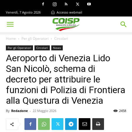
Venerdì, 7 Agosto 2026
Accesso webmail
Home
Per gli Operatori
Circolari
Per gli Operatori
Circolari
News
Aeroporto di Venezia Lido
San Nicolò, schema di
decreto per attribuire le
funzioni di Polizia di Frontiera
alla Questura di Venezia
By
Redazione
-
22 Maggio 2026
2458