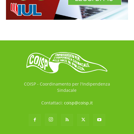
COISP - Coordinamento per l'Indipendenza
Sindacale
Contattaci:
coisp@coisp.it