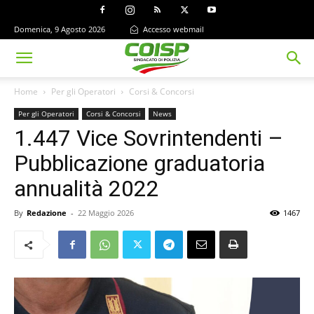
Domenica, 9 Agosto 2026
Accesso webmail
Home
Per gli Operatori
Corsi & Concorsi
Per gli Operatori
Corsi & Concorsi
News
1.447 Vice Sovrintendenti –
Pubblicazione graduatoria
annualità 2022
By
Redazione
-
22 Maggio 2026
1467