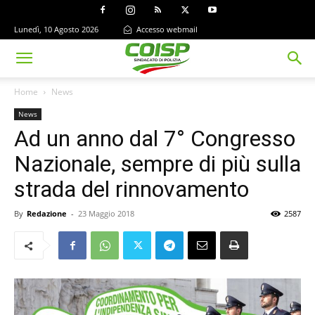
Lunedì, 10 Agosto 2026
Accesso webmail
Home
News
News
Ad un anno dal 7° Congresso
Nazionale, sempre di più sulla
strada del rinnovamento
By
Redazione
-
23 Maggio 2018
2587