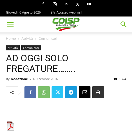
Giovedì, 6 Agosto 2026
Accesso webmail
Home
Attività
Comunicati
Attività
Comunicati
AD OGGI SOLO
FREGATURE……..
By
Redazione
-
4 Dicembre 2016
1324