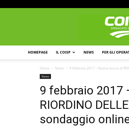
HOMEPAGE
IL COISP
NEWS
PER GLI OPERA
Home
News
9 febbraio 2017 – Nuova bozza di RI
News
9 febbraio 2017 
RIORDINO DELLE
sondaggio onlin