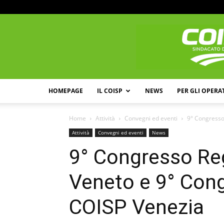
HOMEPAGE
IL COISP
NEWS
PER GLI OPERA
Home
Attività
Convegni ed eventi
9° Congresso
Attività
Convegni ed eventi
News
9° Congresso Re
Veneto e 9° Cong
COISP Venezia