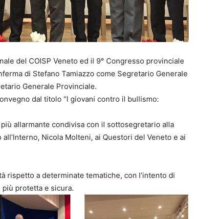
onale del COISP Veneto ed il 9° Congresso provinciale
conferma di Stefano Tamiazzo come Segretario Generale
etario Generale Provinciale.
convegno dal titolo “I giovani contro il bullismo:
iù allarmante condivisa con il sottosegretario alla
o all’Interno,
Nicola Molten
i, ai Questori del Veneto e ai
tà rispetto a determinate tematiche, con l’intento di
più protetta e sicura.