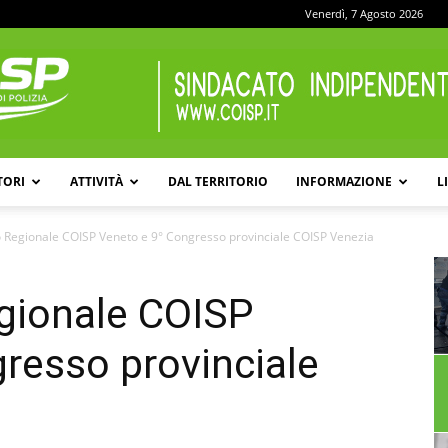
Venerdì, 7 Agosto 2026
TORI
ATTIVITÀ
DAL TERRITORIO
INFORMAZIONE
L
COISP
 Regionale COISP Veneto e 9° Congresso provinciale COISP Venezia
gionale COISP
resso provinciale