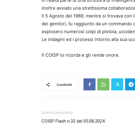
in realtà parte di una struttura di intelligenc
inoltre avviato una strettissima collaborazi
Il 5 Agosto del 1989, mentre si trovava con la 
dei genitori, fu raggiunto da un commando d
esplosero numerosi colpi di pistola, uccide
Le indagini ed i processi intorno alla sua uc
Il COISP lo ricorda e gli rende onore.
Condividi
Articolo precedente
COISP Flash n.32 del 05.08.2024