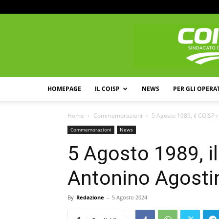
HOMEPAGE
IL COISP
NEWS
PER GLI OPERA
Home
Commemorazioni
5 Agosto 1989, il COISP 
Commemorazioni
News
5 Agosto 1989, i
Antonino Agosti
By
Redazione
-
5 Agosto 2024