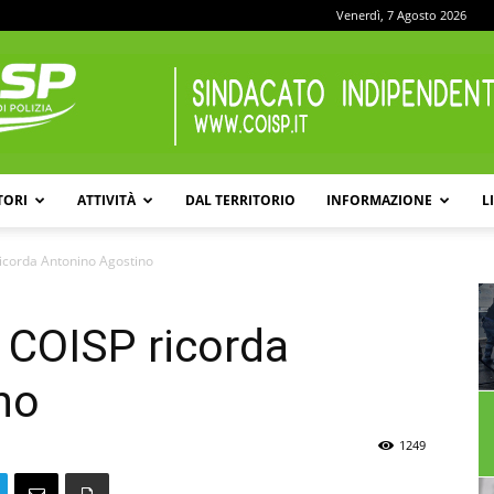
Venerdì, 7 Agosto 2026
TORI
ATTIVITÀ
DAL TERRITORIO
INFORMAZIONE
L
COISP
ricorda Antonino Agostino
l COISP ricorda
no
1249