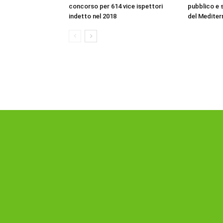
concorso per 614 vice ispettori
pubblico e s
indetto nel 2018
del Mediter