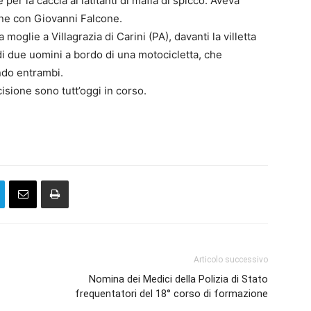
e per la caccia ai latitanti di mafia di spicco. Aveva
one con Giovanni Falcone.
moglie a Villagrazia di Carini (PA), davanti la villetta
i due uomini a bordo di una motocicletta, che
ndo entrambi.
cisione sono tutt’oggi in corso.
Articolo successivo
Nomina dei Medici della Polizia di Stato
frequentatori del 18° corso di formazione