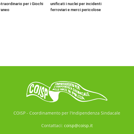
traordinario per i Giochi
unificati i nuclei per incidenti
raneo
ferroviari e merci pericolose
COISP - Coordinamento per l'Indipendenza Sindacale
Contattaci:
coisp@coisp.it