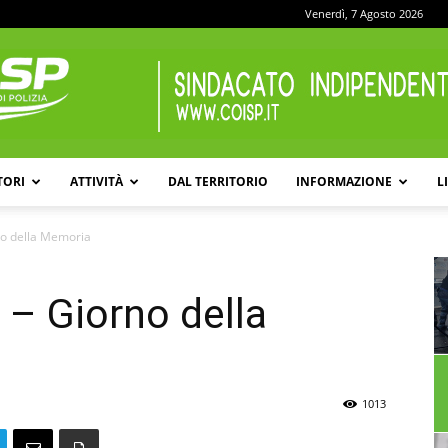
Venerdì, 7 Agosto 2026
TORI
ATTIVITÀ
DAL TERRITORIO
INFORMAZIONE
L
COISP
no della Memoria
– Giorno della
1013