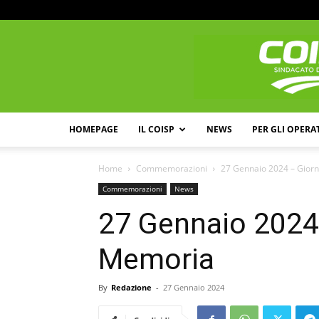
HOMEPAGE
IL COISP
NEWS
PER GLI OPERA
Home
Commemorazioni
27 Gennaio 2024 – Gior
Commemorazioni
News
27 Gennaio 2024 
Memoria
By
Redazione
-
27 Gennaio 2024