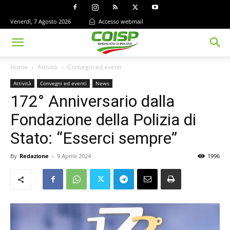
Venerdì, 7 Agosto 2026
Accesso webmail
Home
Attività
Convegni ed eventi
Attività
Convegni ed eventi
News
172° Anniversario dalla
Fondazione della Polizia di
Stato: “Esserci sempre”
By
Redazione
-
9 Aprile 2024
1996