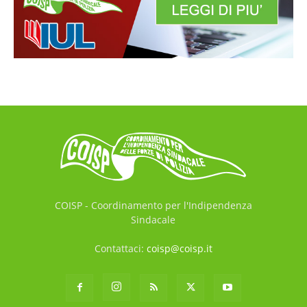
COISP - Coordinamento per l'Indipendenza
Sindacale
Contattaci:
coisp@coisp.it