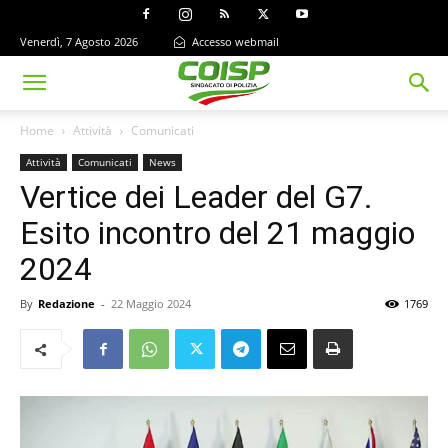
Venerdì, 7 Agosto 2026
Accesso webmail
Home
Attività
Comunicati
Attività
Comunicati
News
Vertice dei Leader del G7.
Esito incontro del 21 maggio
2024
By
Redazione
-
22 Maggio 2024
1769