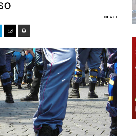
so
4051