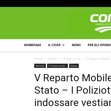
HOMEPAGE
IL COISP
NEWS
PER GLI OPERA
Home
Attività
Il Coisp scrive..
V Reparto Mobile de
Attività
Il Coisp scrive..
News
V Reparto Mobile 
Stato – I Poliziot
indossare vestia