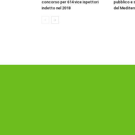
concorso per 614 vice ispettori
pubblico e s
indetto nel 2018
del Mediter