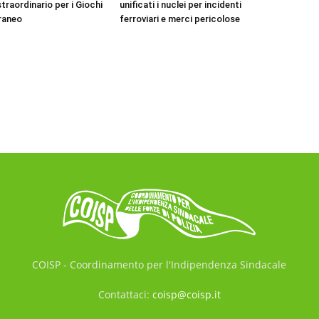
traordinario per i Giochi
unificati i nuclei per incidenti
raneo
ferroviari e merci pericolose
COISP - Coordinamento per l'Indipendenza Sindacale
Contattaci:
coisp@coisp.it