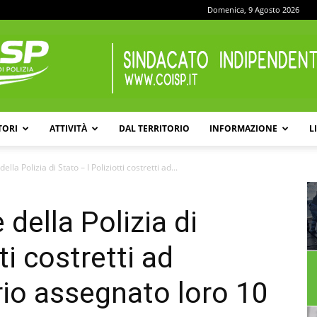
Domenica, 9 Agosto 2026
TORI
ATTIVITÀ
DAL TERRITORIO
INFORMAZIONE
L
COISP
lla Polizia di Stato – I Poliziotti costretti ad...
della Polizia di
ti costretti ad
rio assegnato loro 10