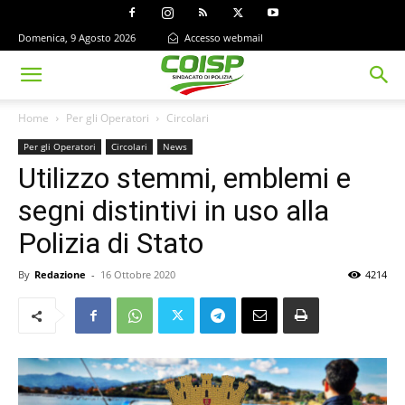
Domenica, 9 Agosto 2026
Accesso webmail
Home
Per gli Operatori
Circolari
Per gli Operatori
Circolari
News
Utilizzo stemmi, emblemi e
segni distintivi in uso alla
Polizia di Stato
By
Redazione
-
16 Ottobre 2020
4214