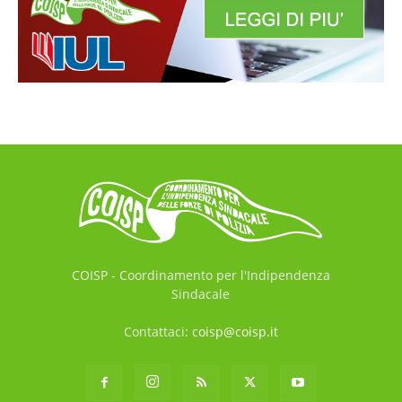
COISP - Coordinamento per l'Indipendenza
Sindacale
Contattaci:
coisp@coisp.it