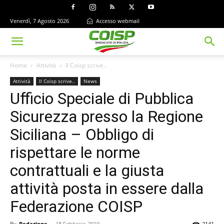
Venerdì, 7 Agosto 2026
Accesso webmail
Home
Attività
Il Coisp scrive..
Attività
Il Coisp scrive..
News
Ufficio Speciale di Pubblica
Sicurezza presso la Regione
Siciliana – Obbligo di
rispettare le norme
contrattuali e la giusta
attività posta in essere dalla
Federazione COISP
By
Redazione
-
18 Febbraio 2019
2141