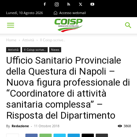
Lunedì, 10 Agosto 2026
Accesso webmail
Home
Attività
Il Coisp scrive..
Attività
Il Coisp scrive..
News
Ufficio Sanitario Provinciale
della Questura di Napoli –
Nuova figura professionale di
“Coordinatore di attività
sanitaria complessa” –
Risposta del Dipartimento
By
Redazione
-
11 Ottobre 2018
3868