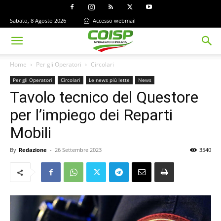
Sabato, 8 Agosto 2026
Accesso webmail
Home
Per gli Operatori
Circolari
Per gli Operatori
Circolari
Le news più lette
News
Tavolo tecnico del Questore
per l’impiego dei Reparti
Mobili
By
Redazione
-
26 Settembre 2023
3540