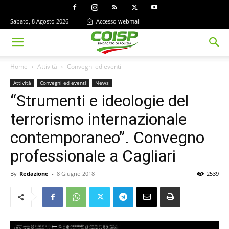
Sabato, 8 Agosto 2026
Accesso webmail
Home
Attività
Convegni ed eventi
Attività
Convegni ed eventi
News
“Strumenti e ideologie del
terrorismo internazionale
contemporaneo”. Convegno
professionale a Cagliari
By
Redazione
-
8 Giugno 2018
2539