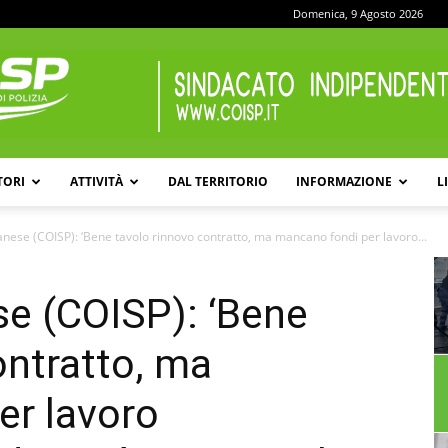
Domenica, 9 Agosto 2026
TORI
ATTIVITÀ
DAL TERRITORIO
INFORMAZIONE
L
COISP
anese (COISP): ‘Bene tavolo rinnovo contratto, ma mancano fondi per lavoro...
se (COISP): ‘Bene
ontratto, ma
er lavoro