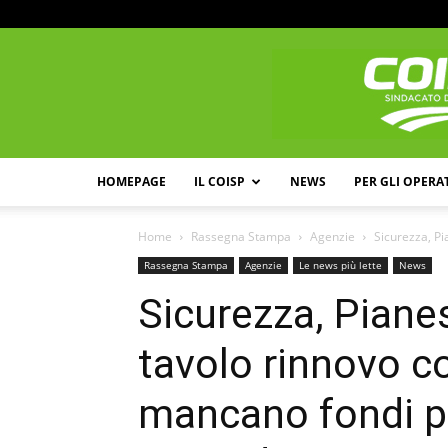
HOMEPAGE
IL COISP
NEWS
PER GLI OPERA
Home
Rassegna Stampa
Agenzie
Sicurezza, Pi
Rassegna Stampa
Agenzie
Le news più lette
News
Sicurezza, Piane
tavolo rinnovo c
mancano fondi p