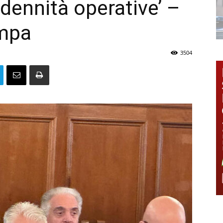
ndennità operative’ –
mpa
3504