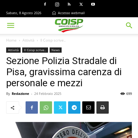
Sabato, 8 Agosto 2026
Accesso webmail
Home
Attività
Il Coisp scrive..
Attività
Il Coisp scrive..
News
Sezione Polizia Stradale di
Pisa, gravissima carenza di
personale e mezzi
By
Redazione
-
24 Febbraio 2025
699