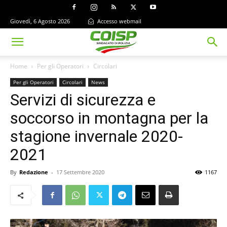
Giovedì, 6 Agosto 2026
Accesso webmail
Home
Per gli Operatori
Circolari
Per gli Operatori
Circolari
News
Servizi di sicurezza e
soccorso in montagna per la
stagione invernale 2020-
2021
By
Redazione
-
17 Settembre 2020
1167