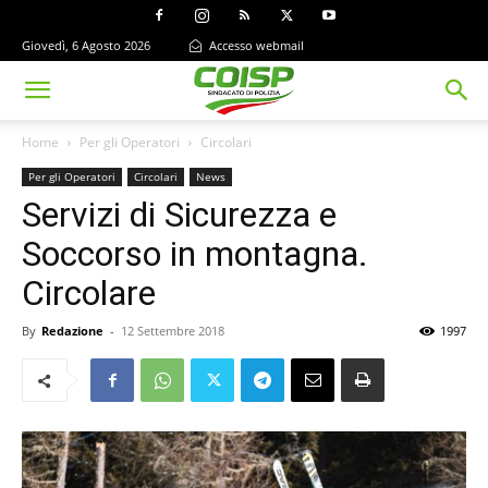
Giovedì, 6 Agosto 2026
Accesso webmail
Home
Per gli Operatori
Circolari
Per gli Operatori
Circolari
News
Servizi di Sicurezza e
Soccorso in montagna.
Circolare
By
Redazione
-
12 Settembre 2018
1997