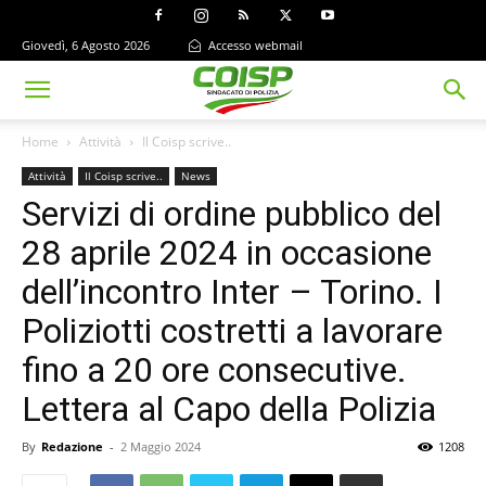
Giovedì, 6 Agosto 2026
Accesso webmail
Home
Attività
Il Coisp scrive..
Attività
Il Coisp scrive..
News
Servizi di ordine pubblico del
28 aprile 2024 in occasione
dell’incontro Inter – Torino. I
Poliziotti costretti a lavorare
fino a 20 ore consecutive.
Lettera al Capo della Polizia
By
Redazione
-
2 Maggio 2024
1208