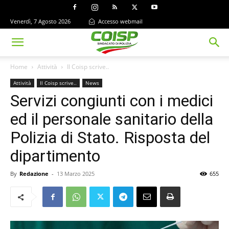
Venerdì, 7 Agosto 2026
Accesso webmail
Home
Attività
Il Coisp scrive..
Attività
Il Coisp scrive..
News
Servizi congiunti con i medici
ed il personale sanitario della
Polizia di Stato. Risposta del
dipartimento
By
Redazione
-
13 Marzo 2025
655