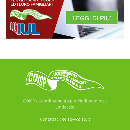
COISP - Coordinamento per l'Indipendenza
Sindacale
Contattaci:
coisp@coisp.it