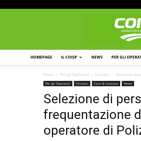
HOMEPAGE
IL COISP
NEWS
PER GLI OPERA
Home
Per gli Operatori
Circolari
Selezione di p
Per gli Operatori
Circolari
Corsi & Concorsi
News
Selezione di pers
frequentazione d
operatore di Poli