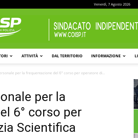
Venerdì, 7 Agosto 2026
TORI
ATTIVITÀ
DAL TERRITORIO
INFORMAZIONE
L
COISP
ersonale per la frequentazione del 6° corso per operatore di...
onale per la
el 6° corso per
zia Scientifica