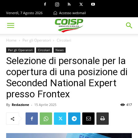
Venerdì, 7 Agosto 2026
Accesso webmail
Home
Per gli Operatori
Circolari
Per gli Operatori
Circolari
News
Selezione di personale per la
copertura di una posizione di
Seconded National Expert
presso Frontex
By
Redazione
-
15 Aprile 2025
417