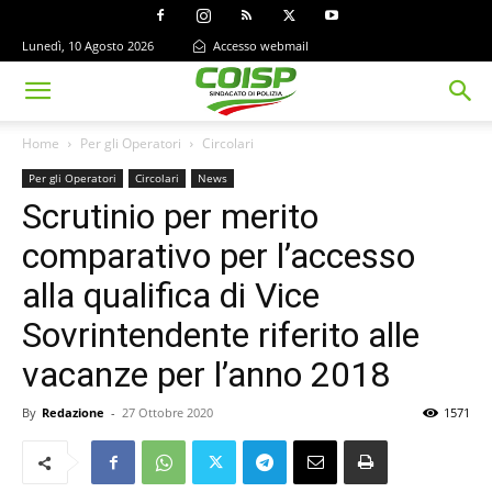
Lunedì, 10 Agosto 2026
Accesso webmail
Home
Per gli Operatori
Circolari
Per gli Operatori
Circolari
News
Scrutinio per merito
comparativo per l’accesso
alla qualifica di Vice
Sovrintendente riferito alle
vacanze per l’anno 2018
By
Redazione
-
27 Ottobre 2020
1571