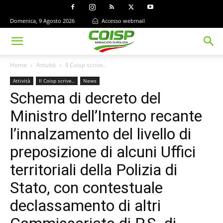
Domenica, 9 Agosto 2026
Accesso webmail
Home
Attività
Il Coisp scrive..
Attività
Il Coisp scrive..
News
Schema di decreto del
Ministro dell’Interno recante
l’innalzamento del livello di
preposizione di alcuni Uffici
territoriali della Polizia di
Stato, con contestuale
declassamento di altri