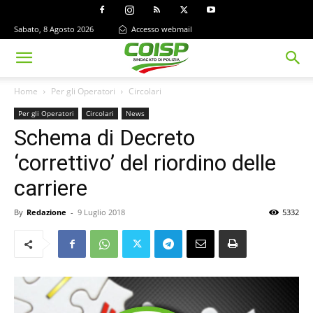
Sabato, 8 Agosto 2026
Accesso webmail
Home
Per gli Operatori
Circolari
Per gli Operatori
Circolari
News
Schema di Decreto
‘correttivo’ del riordino delle
carriere
By
Redazione
-
9 Luglio 2018
5332