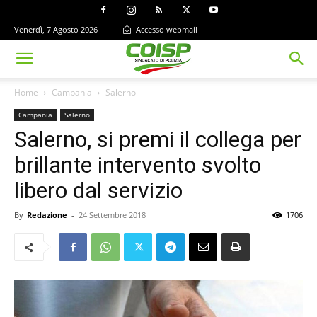
Venerdì, 7 Agosto 2026
Accesso webmail
Home
Campania
Salerno
Campania
Salerno
Salerno, si premi il collega per
brillante intervento svolto
libero dal servizio
By
Redazione
-
24 Settembre 2018
1706