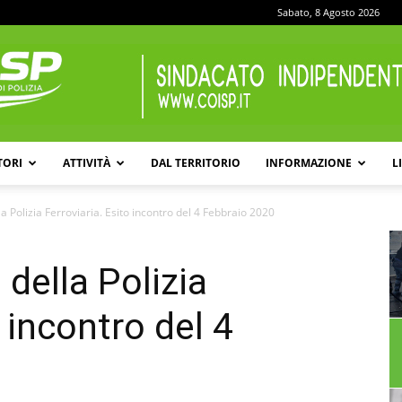
Sabato, 8 Agosto 2026
TORI
ATTIVITÀ
DAL TERRITORIO
INFORMAZIONE
L
COISP
a Polizia Ferroviaria. Esito incontro del 4 Febbraio 2020
della Polizia
o incontro del 4