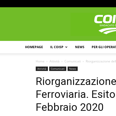
HOMEPAGE
IL COISP
NEWS
PER GLI OPERA
Home
Attività
Comunicati
Riorganizzazione dell
Attività
Comunicati
News
Riorganizzazione 
Ferroviaria. Esit
Febbraio 2020