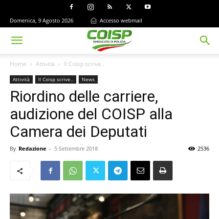
Domenica, 9 Agosto 2026
Accesso webmail
Home
Attività
Il Coisp scrive..
Attività
Il Coisp scrive..
News
Riordino delle carriere,
audizione del COISP alla
Camera dei Deputati
By
Redazione
-
5 Settembre 2018
2536