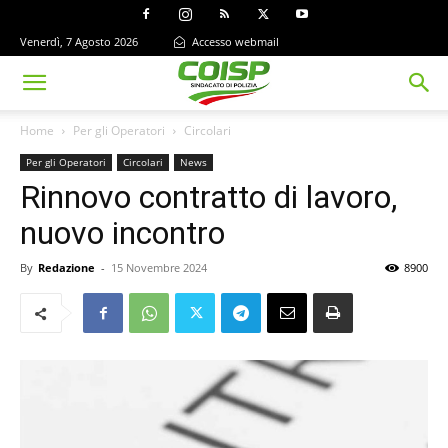
Venerdì, 7 Agosto 2026
Accesso webmail
Home
Per gli Operatori
Circolari
Per gli Operatori
Circolari
News
Rinnovo contratto di lavoro,
nuovo incontro
By
Redazione
-
15 Novembre 2024
8900